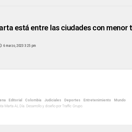
rta está entre las ciudades con menor t
6 marzo, 2023 3:25 pm
ena
Editorial
Colombia
Judiciales
Deportes
Entretenimiento
Mundo
 Marta AL Día. Desarrollo y diseño por Traffic Grupo.