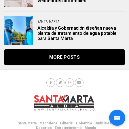
vendedores informales
SANTA MARTA
Alcaldía y Gobernación diseñan nueva
planta de tratamiento de agua potable
para Santa Marta
MORE POSTS
Santa Marta
Magdalena
Editorial
Colombia
Judiciales
Deportes
Entretenimiento
Mundo