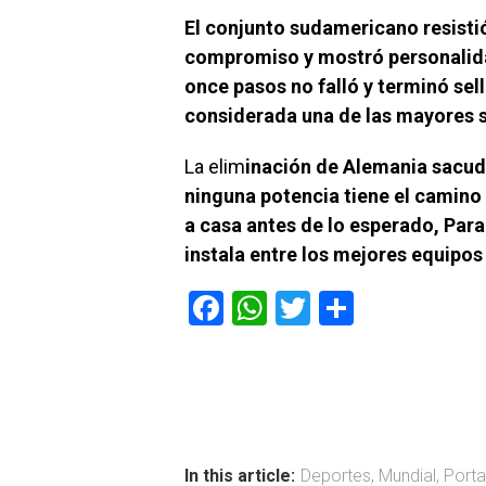
El conjunto sudamericano resisti
compromiso y mostró personalida
once pasos no falló y terminó sel
considerada una de las mayores s
La elim
inación de Alemania sacud
ninguna potencia tiene el camino
a casa antes de lo esperado, Par
instala entre los mejores equipo
F
W
T
C
a
h
wi
o
ce
at
tt
m
b
s
er
p
o
A
ar
ok
p
tir
In this article:
Deportes
,
Mundial
,
Port