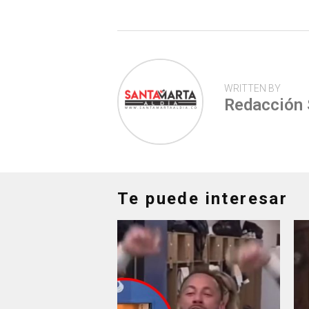
p
WRITTEN BY
Redacción
Te puede interesar