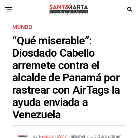
MUNDO
“Qué miserable”:
Diosdado Cabello
arremete contra el
alcalde de Panamá por
rastrear con AirTags la
ayuda enviada a
Venezuela
By
Redacción SMAD
Published
7 julio, 2026 8:38 am