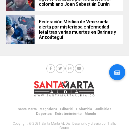
colombiano Joan Sebastián Durán
Federación Médica de Venezuela
alerta por misteriosa enfermedad
letal tras varias muertes en Barinas y
Anzoátegui
Santa Marta
Magdalena
Editorial
Colombia
Judiciales
Deportes
Entretenimiento
Mundo
Copyright © 2021 Santa Marta AL Día. Desarrollo y diseño por Traffic
Grupo.