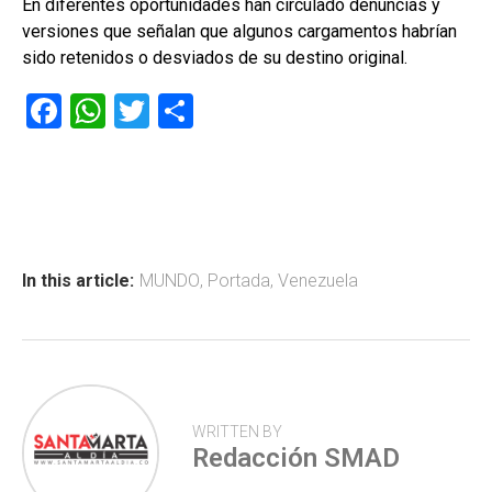
En diferentes oportunidades han circulado denuncias y
versiones que señalan que algunos cargamentos habrían
sido retenidos o desviados de su destino original.
F
W
T
C
a
h
wi
o
ce
at
tt
m
b
s
er
p
o
A
ar
ok
p
tir
In this article:
MUNDO
,
Portada
,
Venezuela
p
WRITTEN BY
Redacción SMAD