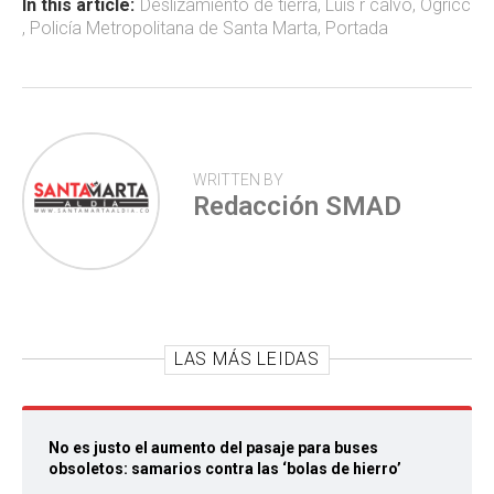
ok
p
tir
In this article:
Deslizamiento de tierra
,
Luis r calvo
,
Ogricc
,
Policía Metropolitana de Santa Marta
,
Portada
p
WRITTEN BY
Redacción SMAD
LAS MÁS LEIDAS
No es justo el aumento del pasaje para buses
obsoletos: samarios contra las ‘bolas de hierro’