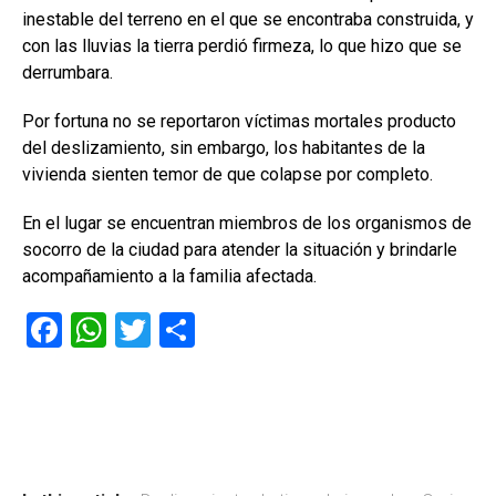
inestable del terreno en el que se encontraba construida, y
con las lluvias la tierra perdió firmeza, lo que hizo que se
derrumbara.
Por fortuna no se reportaron víctimas mortales producto
del deslizamiento, sin embargo, los habitantes de la
vivienda sienten temor de que colapse por completo.
En el lugar se encuentran miembros de los organismos de
socorro de la ciudad para atender la situación y brindarle
acompañamiento a la familia afectada.
F
W
T
C
a
h
wi
o
ce
at
tt
m
b
s
er
p
o
A
ar