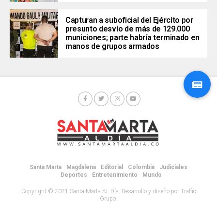
Capturan a suboficial del Ejército por
presunto desvío de más de 129.000
municiones; parte habría terminado en
manos de grupos armados
Santa Marta
Magdalena
Editorial
Colombia
Judiciales
Deportes
Entretenimiento
Mundo
Copyright © 2021 Santa Marta AL Día. Desarrollo y diseño por Traffic
Grupo.