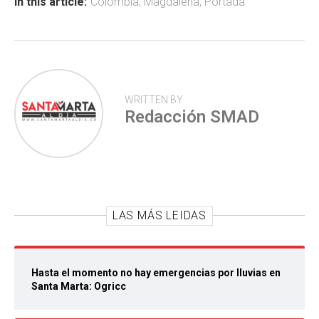
ok
p
tir
In this article:
Colombia
,
Magdalena
,
Portada
p
WRITTEN BY
Redacción SMAD
LAS MÁS LEIDAS
Hasta el momento no hay emergencias por lluvias en
Santa Marta: Ogricc