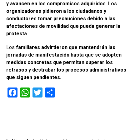
y avancen en los compromisos adquiridos. Los
organizadores pidieron a los ciudadanos y
conductores tomar precauciones debido a las
afectaciones de movilidad que pueda generar la
protesta.
Los
familiares advirtieron que mantendrán las
jornadas de manifestación hasta que se adopten
medidas concretas que permitan superar los
retrasos y destrabar los procesos administrativos
que siguen pendientes.
F
W
T
C
a
h
wi
o
ce
at
tt
m
b
s
er
p
o
A
ar