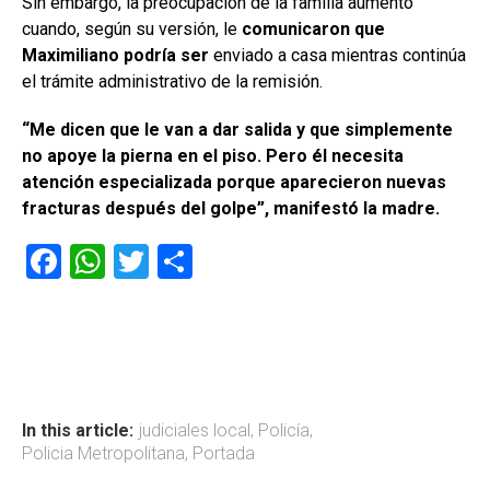
Sin embargo, la preocupación de la familia aumentó
cuando, según su versión, le
comunicaron que
Maximiliano podría ser
enviado a casa mientras continúa
el trámite administrativo de la remisión.
“Me dicen que le van a dar salida y que simplemente
no apoye la pierna en el piso. Pero él necesita
atención especializada porque aparecieron nuevas
fracturas después del golpe”, manifestó la madre.
F
W
T
C
a
h
wi
o
ce
at
tt
m
b
s
er
p
o
A
ar
ok
p
tir
In this article:
judiciales local
,
Policía
,
Policia Metropolitana
,
Portada
p