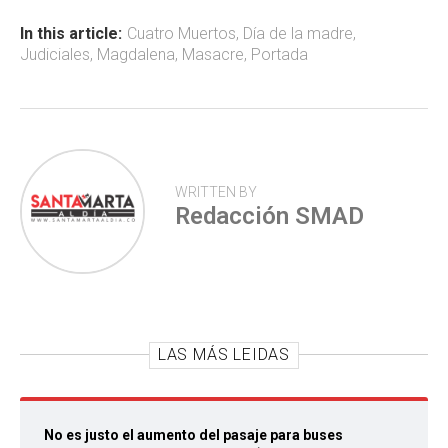
o
A
ar
ok
p
tir
In this article:
Cuatro Muertos
,
Día de la madre
,
Judiciales
,
Magdalena
,
Masacre
,
Portada
p
WRITTEN BY
Redacción SMAD
LAS MÁS LEIDAS
No es justo el aumento del pasaje para buses