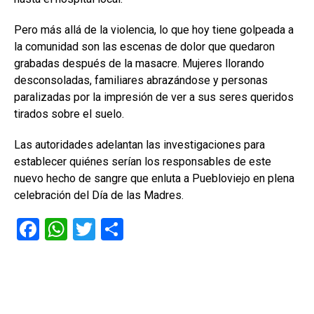
Pero más allá de la violencia, lo que hoy tiene golpeada a
la comunidad son las escenas de dolor que quedaron
grabadas después de la masacre. Mujeres llorando
desconsoladas, familiares abrazándose y personas
paralizadas por la impresión de ver a sus seres queridos
tirados sobre el suelo.
Las autoridades adelantan las investigaciones para
establecer quiénes serían los responsables de este
nuevo hecho de sangre que enluta a Puebloviejo en plena
celebración del Día de las Madres.
F
W
T
C
a
h
wi
o
ce
at
tt
m
b
s
er
p