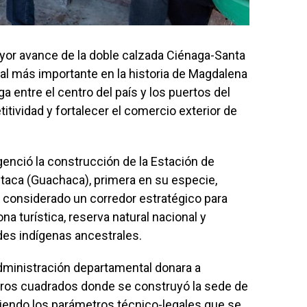
mayor avance de la doble calzada Ciénaga-Santa
ial más importante en la historia de Magdalena
ga entre el centro del país y los puertos del
itividad y fortalecer el comercio exterior de
genció la construcción de la Estación de
itaca (Guachaca), primera en su especie,
, considerado un corredor estratégico para
a turística, reserva natural nacional y
es indígenas ancestrales.
 administración departamental donara a
etros cuadrados donde se construyó la sede de
liendo los parámetros técnico-legales que se