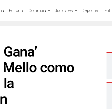
na
Editorial
Colombia
Judiciales
Deportes
Ent
 Gana’
al Mello como
 la
ón