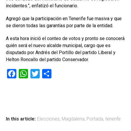
incidentes.”, enfatizó el funcionario.
Agregó que la participación en Tenerife fue masiva y que
se dieron todas las garantías por parte de la entidad.
A esta hora inició el conteo de votos y pronto se conocerá
quién será el nuevo alcalde municipal, cargo que es
disputado por Andrés del Portillo del partido Liberal y
Helton Roncallo del partido Conservador.
F
W
T
C
a
h
wi
o
ce
at
tt
m
b
s
er
p
o
A
ar
ok
p
tir
In this article:
Elecciones
,
Magdalena
,
Portada
,
tenerife
p