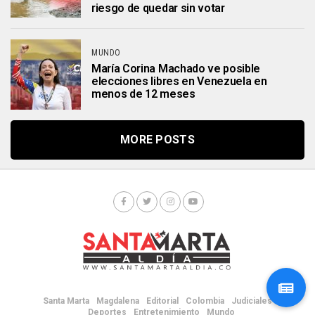
riesgo de quedar sin votar
MUNDO
María Corina Machado ve posible
elecciones libres en Venezuela en
menos de 12 meses
MORE POSTS
Santa Marta
Magdalena
Editorial
Colombia
Judiciales
Deportes
Entretenimiento
Mundo