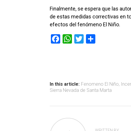
Finalmente, se espera que las autor
de estas medidas correctivas en to
efectos del fenómeno El Niño.
F
W
T
C
a
h
wi
o
ce
at
tt
m
b
s
er
p
o
A
ar
ok
p
tir
In this article:
Fenomeno El Niño
,
Ince
Sierra Nevada de Santa Marta
p
WRITTEN BY