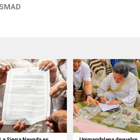
 SMAD
La Sierra Nevada es
Unimagdalena devuelve