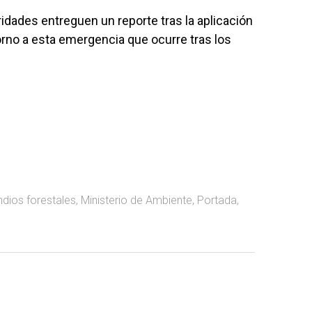
idades entreguen un reporte tras la aplicación
rno a esta emergencia que ocurre tras los
ndios forestales
,
Ministerio de Ambiente
,
Portada
,