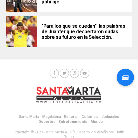
patinaje
“Para los que se quedan”: las palabras
de Juanfer que despertaron dudas
sobre su futuro en la Selección.
Santa Marta
Magdalena
Editorial
Colombia
Judiciales
Deportes
Entretenimiento
Mundo
Copyright © 2021 Santa Marta AL Día. Desarrollo y diseño por Traffic
Grupo.