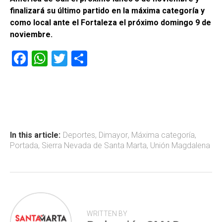
finalizará su último partido en la máxima categoría y
como local ante el Fortaleza el próximo domingo 9 de
noviembre.
F
W
T
C
a
h
wi
o
ce
at
tt
m
b
s
er
p
o
A
ar
ok
p
tir
In this article:
Deportes
,
Dimayor
,
Máxima categoría
,
Portada
,
Sierra Nevada de Santa Marta
,
Unión Magdalena
p
WRITTEN BY