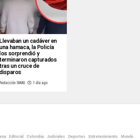
Llevaban un cadáver en
una hamaca, la Policía
los sorprendió y
terminaron capturados
tras un cruce de
disparos
Redacción SMAD
1 día ago
ena
Editorial
Colombia
Judiciales
Deportes
Entretenimiento
Mundo