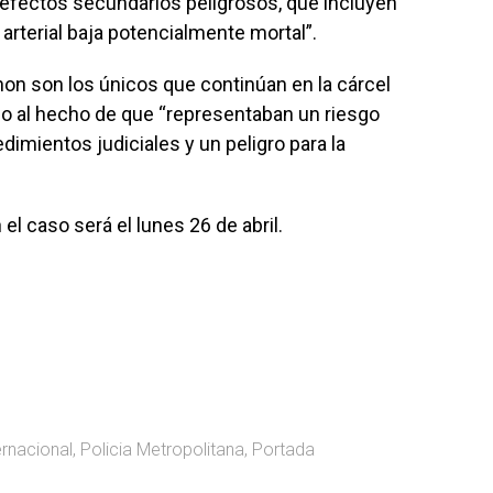
efectos secundarios peligrosos, que incluyen
 arterial baja potencialmente mortal”.
on son los únicos que continúan en la cárcel
ido al hecho de que “representaban un riesgo
imientos judiciales y un peligro para la
el caso será el lunes 26 de abril.
ernacional
,
Policia Metropolitana
,
Portada