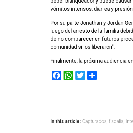
beber blanqueador y puede causar 
vómitos intensos, diarrea y presión
Por su parte Jonathan y Jordan Gen
luego del arresto de la familia deb
de no comparecer en futuros proced
comunidad si los liberaron”.
Finalmente, la próxima audiencia en 
F
W
T
C
a
h
wi
o
ce
at
tt
m
b
s
er
p
o
A
ar
ok
p
tir
In this article:
Capturados
,
fiscalia
,
Int
p