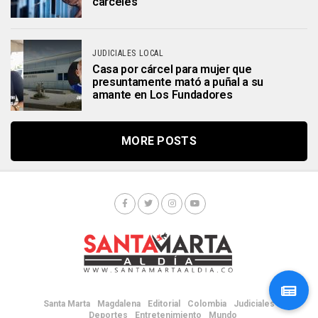
cárceles
JUDICIALES LOCAL
Casa por cárcel para mujer que
presuntamente mató a puñal a su
amante en Los Fundadores
MORE POSTS
Santa Marta
Magdalena
Editorial
Colombia
Judiciales
Deportes
Entretenimiento
Mundo