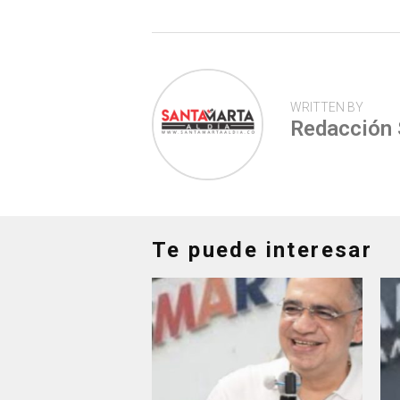
p
WRITTEN BY
Redacción
Te puede interesar