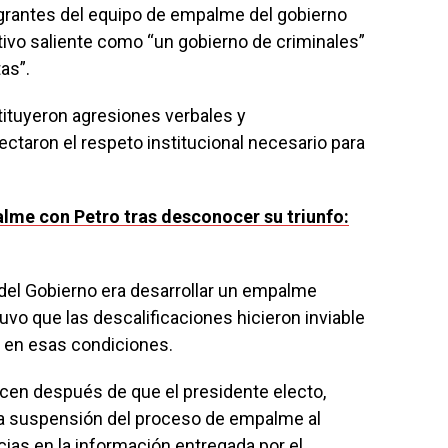
egrantes del equipo de empalme del gobierno
utivo saliente como “un gobierno de criminales”
tas”.
tituyeron agresiones verbales y
ctaron el respeto institucional necesario para
lme con Petro tras desconocer su triunfo:
 del Gobierno era desarrollar un empalme
vo que las descalificaciones hicieron inviable
o en esas condiciones.
cen después de que el presidente electo,
a la suspensión del proceso de empalme al
ias en la información entregada por el