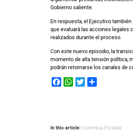
Gobierno saliente.
En respuesta, el Ejecutivo también 
que evaluará las acciones legales 
realizados durante el proceso.
Con este nuevo episodio, la transi
momento de alta tensión política, 
podrán retomarse los canales de c
F
W
T
C
a
h
wi
o
ce
at
tt
m
b
s
er
p
o
A
ar
ok
p
tir
In this article:
Colombia
,
Portada