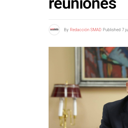
reuniones
By
Redacción SMAD
Published
7 j