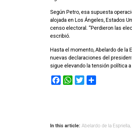
Según Petro, esa supuesta operació
alojada en Los Ángeles, Estados Un
censo electoral. “Perdieron las ele
escribió.
Hasta el momento, Abelardo de la E
nuevas declaraciones del presiden
sigue elevando la tensión política
F
W
T
C
a
h
wi
o
ce
at
tt
m
b
s
er
p
o
A
ar
ok
p
tir
In this article:
Abelardo de la Espriella
,