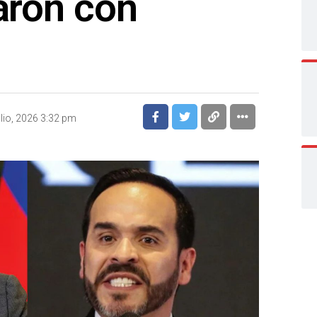
laron con
”
ulio, 2026 3:32 pm