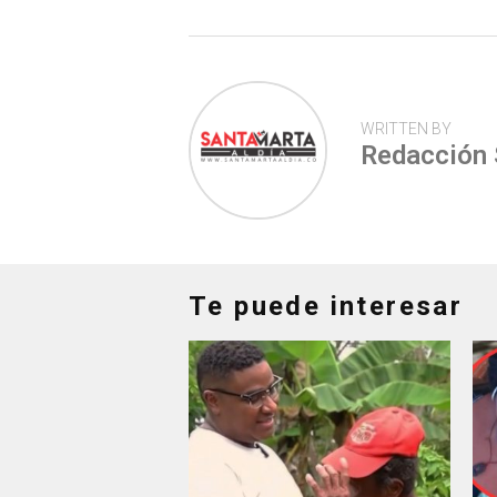
p
WRITTEN BY
Redacción
Te puede interesar