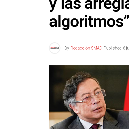
y las arreg
algoritmos
By
Redacción SMAD
Published
6 j