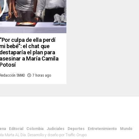
“Por culpa de ella perdí
mi bebé”: el chat que
destaparía el plan para
asesinar a María Camila
Potosí
Redacción SMAD
7 horas ago
ena
Editorial
Colombia
Judiciales
Deportes
Entretenimiento
Mundo
 Marta AL Día. Desarrollo y diseño por Traffic Grupo.