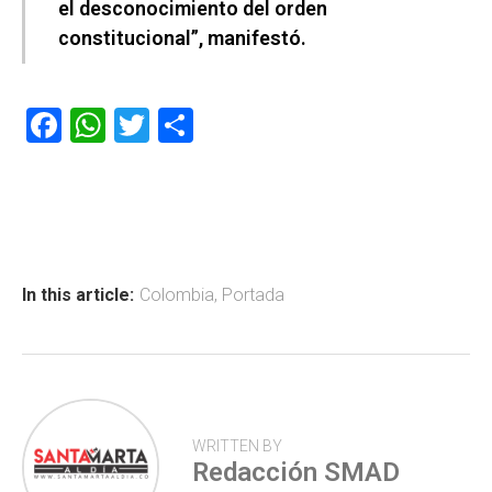
el desconocimiento del orden
constitucional”, manifestó.
F
W
T
C
a
h
wi
o
ce
at
tt
m
b
s
er
p
o
A
ar
ok
p
tir
In this article:
Colombia
,
Portada
p
WRITTEN BY
Redacción SMAD