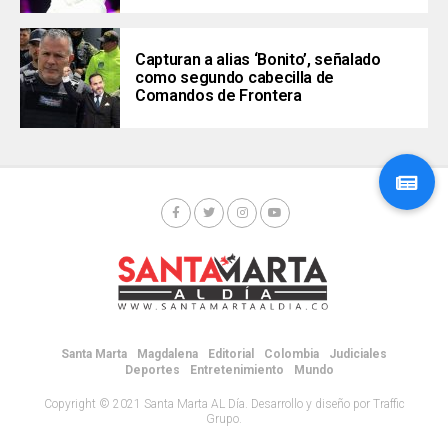
Capturan a alias ‘Bonito’, señalado
como segundo cabecilla de
Comandos de Frontera
Santa Marta
Magdalena
Editorial
Colombia
Judiciales
Deportes
Entretenimiento
Mundo
Copyright © 2021 Santa Marta AL Día. Desarrollo y diseño por Traffic
Grupo.