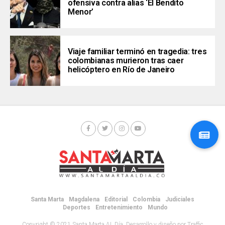
ofensiva contra alias ‘El Bendito
Menor’
Viaje familiar terminó en tragedia: tres
colombianas murieron tras caer
helicóptero en Río de Janeiro
Santa Marta
Magdalena
Editorial
Colombia
Judiciales
Deportes
Entretenimiento
Mundo
Copyright © 2021 Santa Marta AL Día. Desarrollo y diseño por Traffic