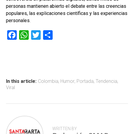
personas mantienen abierto el debate entre las creencias
populares, las explicaciones científicas y las experiencias
personales.
F
W
T
C
a
h
wi
o
ce
at
tt
m
b
s
er
p
o
A
ar
ok
p
tir
In this article:
Colombia
,
Humor
,
Portada
,
Tendencia
,
Viral
p
WRITTEN BY