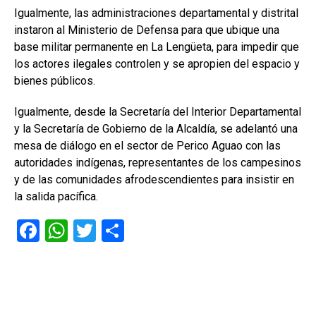
Igualmente, las administraciones departamental y distrital
instaron al Ministerio de Defensa para que ubique una
base militar permanente en La Lengüeta, para impedir que
los actores ilegales controlen y se apropien del espacio y
bienes públicos.
Igualmente, desde la Secretaría del Interior Departamental
y la Secretaría de Gobierno de la Alcaldía, se adelantó una
mesa de diálogo en el sector de Perico Aguao con las
autoridades indígenas, representantes de los campesinos
y de las comunidades afrodescendientes para insistir en
la salida pacífica.
F
W
T
C
a
h
wi
o
ce
at
tt
m
b
s
er
p