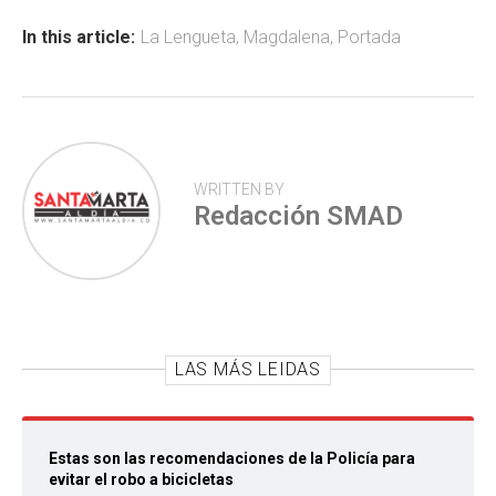
o
A
ar
ok
p
tir
In this article:
La Lengueta
,
Magdalena
,
Portada
p
WRITTEN BY
Redacción SMAD
LAS MÁS LEIDAS
Estas son las recomendaciones de la Policía para
evitar el robo a bicicletas