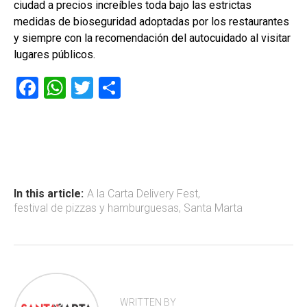
ciudad a precios increíbles toda bajo las estrictas
medidas de bioseguridad adoptadas por los restaurantes
y siempre con la recomendación del autocuidado al visitar
lugares públicos.
F
W
T
C
a
h
wi
o
ce
at
tt
m
b
s
er
p
o
A
ar
ok
p
tir
In this article:
A la Carta Delivery Fest
,
festival de pizzas y hamburguesas
,
Santa Marta
p
WRITTEN BY