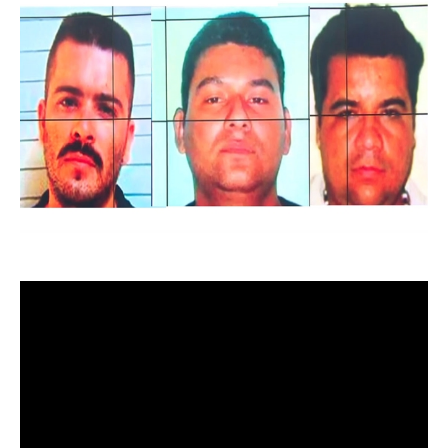
Un informe más detallado revelado por Noticias Caracol,
mostró todo el procedimiento que realizaron las
autoridades para dar de baja al máximo jefe de la
organización criminal ‘Los Pachencas’. ‘El cartel de los
sapos’, al parecer, Chucho Mercancía entregó a alias
‘Flash’, mientras que alias ’80’ dio coordenadas de donde
se encontraba su máximo capo.