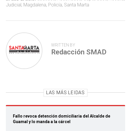
ok
p
tir
Judicial
,
Magdalena
,
Policía
,
Santa Marta
p
WRITTEN BY
Redacción SMAD
LAS MÁS LEIDAS
Fallo revoca detención domiciliaria del Alcalde de
Guamal y lo manda a la cárcel