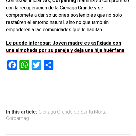
Con estas iniciativas,
Corpamag
reafirma su compromiso
con la recuperación de la Ciénaga Grande y se
compromete a dar soluciones sostenibles que no solo
restaúren el entorno natural, sino no que también
empoderen a las comunidades que lo habitan.
Le puede interesar: Joven madre es asfixiada con
una almohada por su pareja y deja una hija huérfana
F
W
T
C
a
h
wi
o
ce
at
tt
m
b
s
er
p
o
A
ar
ok
p
tir
In this article:
Ciénaga Grande de Santa Marta
,
Corpamag
p