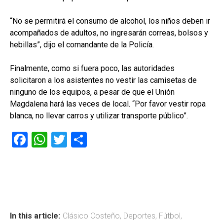
“No se permitirá el consumo de alcohol, los niños deben ir
acompañados de adultos, no ingresarán correas, bolsos y
hebillas”, dijo el comandante de la Policía.
Finalmente, como si fuera poco, las autoridades
solicitaron a los asistentes no vestir las camisetas de
ninguno de los equipos, a pesar de que el Unión
Magdalena hará las veces de local. “Por favor vestir ropa
blanca, no llevar carros y utilizar transporte público”.
F
W
T
C
a
h
wi
o
ce
at
tt
m
b
s
er
p
o
A
ar
ok
p
tir
In this article:
Clásico Costeño
,
Deportes
,
Fútbol
,