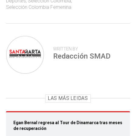
Deportes
,
Selección Colombia
,
p
Selección Colombia Femenina
WRITTEN BY
Redacción SMAD
LAS MÁS LEIDAS
Egan Bernal regresa al Tour de Dinamarca tras meses
de recuperación