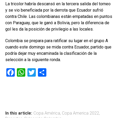
La tricolor habría descansó en la tercera salida del torneo
y
se vio beneficiada por la derrota que Ecuador sufrió
contra Chile. Las colombianas están empatadas en puntos
con Paraguay, que le ganó a Bolivia, pero la diferencia de
gol les da la posición de privilegio a las locales.
Colombia se prepara para ratificar su lugar en el grupo A
cuando este domingo se mida contra Ecuador, partido que
podría dejar muy encaminada la clasificación de la
selección a la siguiente ronda.
F
W
T
C
a
h
wi
o
ce
at
tt
m
b
s
er
p
o
A
ar
ok
p
tir
In this article:
Copa América
,
Copa America 2022
,