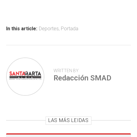
ce
at
tt
m
b
s
er
p
o
A
ar
ok
p
tir
In this article:
Deportes
,
Portada
p
WRITTEN BY
Redacción SMAD
LAS MÁS LEIDAS