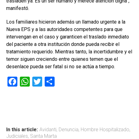
trasladen ya. Es un ser humano y merece atención digna”,
manifestó.
Los familiares hicieron además un llamado urgente a la
Nueva EPS y a las autoridades competentes para que
intervengan en el caso y garanticen el traslado inmediato
del paciente a otra institución donde pueda recibir el
tratamiento requerido. Mientras tanto, la incertidumbre y el
temor siguen creciendo entre quienes temen que el
desenlace pueda ser fatal si no se actúa a tiempo.
F
W
T
C
a
h
wi
o
ce
at
tt
m
b
s
er
p
o
A
ar
ok
p
tir
In this article:
Avidanti
,
Denuncia
,
Hombre Hospitalizado
,
Judiciales
,
Santa Marta