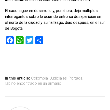
El caso sigue en desarrollo y, por ahora, deja múltiples
interrogantes sobre lo ocurrido entre su desaparición en
el norte de la ciudad y su hallazgo, días después, en el sur
de Bogotá.
F
W
T
C
a
h
wi
o
ce
at
tt
m
b
s
er
p
o
A
ar
ok
p
tir
In this article:
Colombia
,
Judiciales
,
Portada
,
rabino encontrado en un armario
p