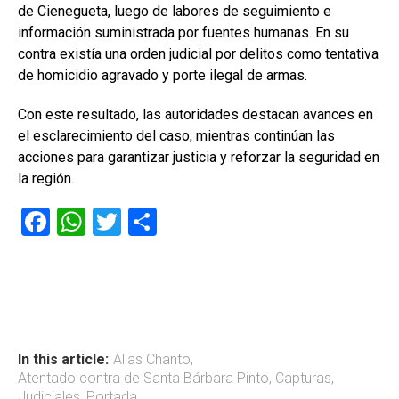
de Cienegueta, luego de labores de seguimiento e
información suministrada por fuentes humanas. En su
contra existía una orden judicial por delitos como tentativa
de homicidio agravado y porte ilegal de armas.
Con este resultado, las autoridades destacan avances en
el esclarecimiento del caso, mientras continúan las
acciones para garantizar justicia y reforzar la seguridad en
la región.
F
W
T
C
a
h
wi
o
ce
at
tt
m
b
s
er
p
o
A
ar
ok
p
tir
In this article:
Alias Chanto
,
Atentado contra de Santa Bárbara Pinto
,
Capturas
,
p
Judiciales
,
Portada