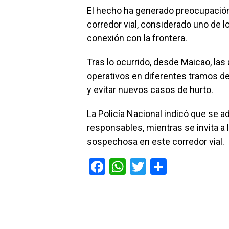
El hecho ha generado preocupación
corredor vial, considerado uno de l
conexión con la frontera.
Tras lo ocurrido, desde Maicao, las
operativos en diferentes tramos de l
y evitar nuevos casos de hurto.
La Policía Nacional indicó que se ad
responsables, mientras se invita a l
sospechosa en este corredor vial.
F
W
T
C
a
h
wi
o
ce
at
tt
m
b
s
er
p