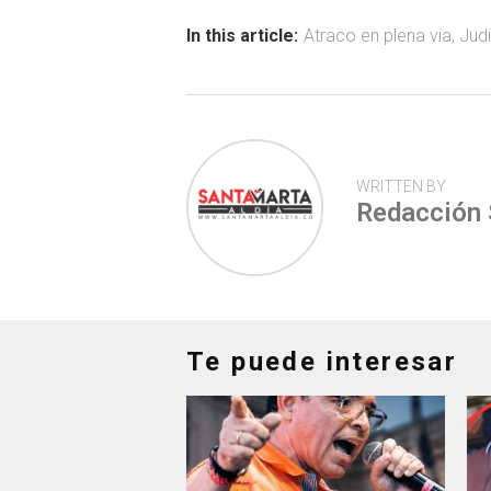
o
A
ar
ok
p
tir
In this article:
Atraco en plena via
,
Judi
p
WRITTEN BY
Redacción
Te puede interesar