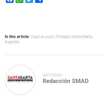
a
h
wi
o
ce
at
tt
m
b
s
er
p
o
A
ar
ok
p
tir
In this article:
cayó al vacío
,
Portada
,
Santa Marta
,
tragedia
p
WRITTEN BY
Redacción SMAD