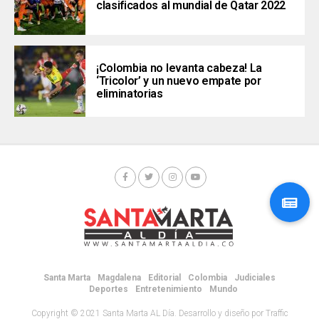
clasificados al mundial de Qatar 2022
¡Colombia no levanta cabeza! La
‘Tricolor’ y un nuevo empate por
eliminatorias
Santa Marta
Magdalena
Editorial
Colombia
Judiciales
Deportes
Entretenimiento
Mundo
Copyright © 2021 Santa Marta AL Día. Desarrollo y diseño por Traffic