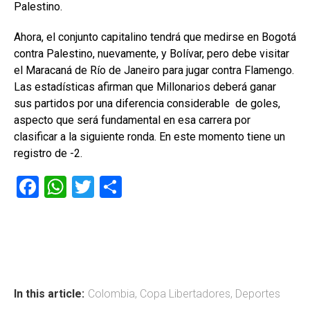
Palestino.
Ahora, el conjunto capitalino tendrá que medirse en Bogotá
contra Palestino, nuevamente, y Bolívar, pero debe visitar
el Maracaná de Río de Janeiro para jugar contra Flamengo.
Las estadísticas afirman que Millonarios deberá ganar
sus partidos por una diferencia considerable de goles,
aspecto que será fundamental en esa carrera por
clasificar a la siguiente ronda. En este momento tiene un
registro de -2.
F
W
T
C
a
h
wi
o
ce
at
tt
m
b
s
er
p
o
A
ar
ok
p
tir
In this article:
Colombia
,
Copa Libertadores
,
Deportes