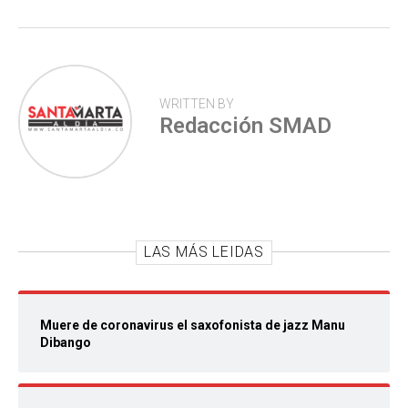
p
WRITTEN BY
Redacción SMAD
LAS MÁS LEIDAS
Muere de coronavirus el saxofonista de jazz Manu
Dibango