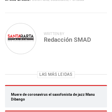
ok
p
tir
p
WRITTEN BY
Redacción SMAD
LAS MÁS LEIDAS
Muere de coronavirus el saxofonista de jazz Manu
Dibango