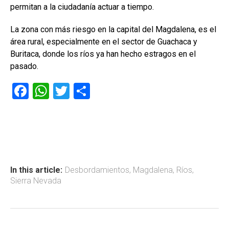
permitan a la ciudadanía actuar a tiempo.
La zona con más riesgo en la capital del Magdalena, es el
área rural, especialmente en el sector de Guachaca y
Buritaca, donde los ríos ya han hecho estragos en el
pasado.
F
W
T
C
a
h
wi
o
ce
at
tt
m
b
s
er
p
o
A
ar
ok
p
tir
In this article:
Desbordamientos
,
Magdalena
,
Ríos
,
Sierra Nevada
p