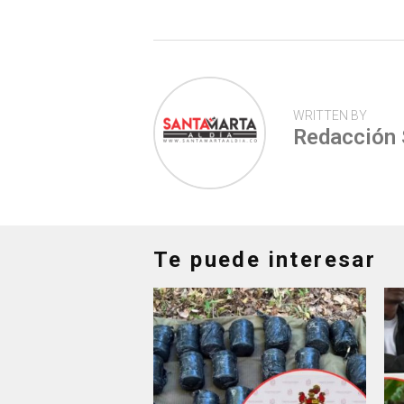
p
WRITTEN BY
Redacción
Te puede interesar