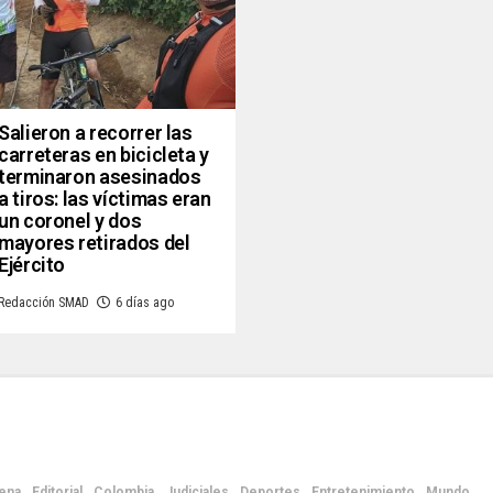
Salieron a recorrer las
carreteras en bicicleta y
terminaron asesinados
a tiros: las víctimas eran
un coronel y dos
mayores retirados del
Ejército
Redacción SMAD
6 días ago
ena
Editorial
Colombia
Judiciales
Deportes
Entretenimiento
Mundo