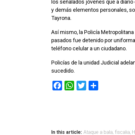
los señalados jóvenes que a diario
y demás elementos personales, sob
Tayrona.
Así mismo, la Policía Metropolitan
pasados fue detenido por uniform
teléfono celular a un ciudadano.
Policías de la unidad Judicial adela
sucedido.
F
W
T
C
a
h
wi
o
ce
at
tt
m
b
s
er
p
o
A
ar
ok
p
tir
In this article:
Ataque a bala
,
fiscalia
,
H