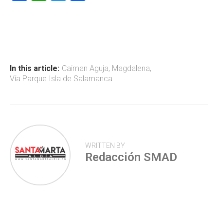
a
h
wi
o
ce
at
tt
m
b
s
er
p
o
A
ar
ok
p
tir
In this article:
Caiman Aguja
,
Magdalena
,
Vía Parque Isla de Salamanca
p
WRITTEN BY
Redacción SMAD