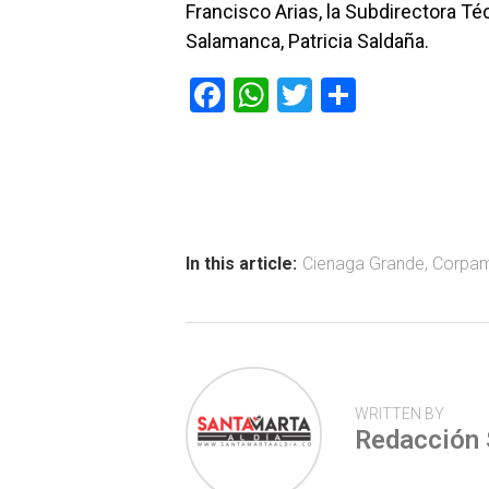
Francisco Arias, la Subdirectora Té
Salamanca, Patricia Saldaña.
F
W
T
C
a
h
wi
o
ce
at
tt
m
b
s
er
p
o
A
ar
ok
p
tir
In this article:
Cienaga Grande
,
Corpa
p
WRITTEN BY
Redacción