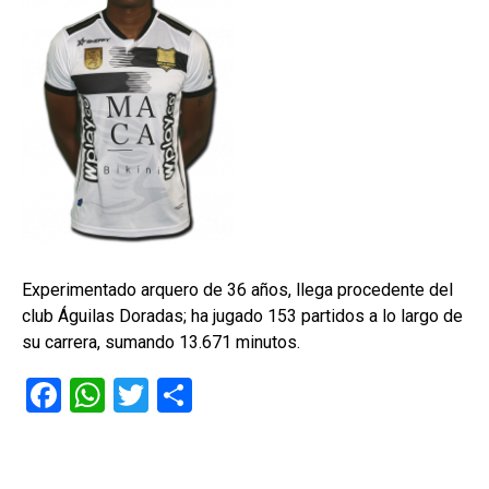
Experimentado arquero de 36 años, llega procedente del
club Águilas Doradas; ha jugado 153 partidos a lo largo de
su carrera, sumando 13.671 minutos.
F
W
T
C
a
h
wi
o
ce
at
tt
m