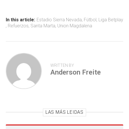
b
s
er
p
o
A
ar
ok
p
tir
In this article:
Estadio Sierra Nevada
,
Fútbol
,
Liga Betplay
,
Refuerzos
,
Santa Marta
,
Union Magdalena
p
WRITTEN BY
Anderson Freite
LAS MÁS LEIDAS