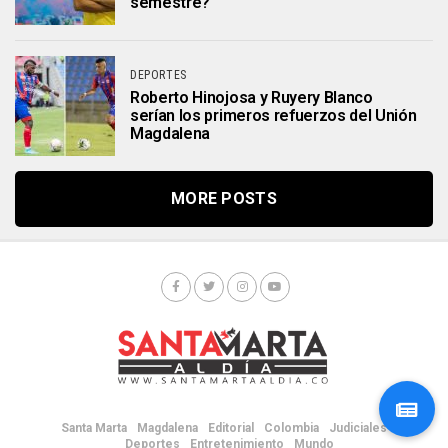
semestre?
DEPORTES
Roberto Hinojosa y Ruyery Blanco
serían los primeros refuerzos del Unión
Magdalena
MORE POSTS
Santa Marta
Magdalena
Editorial
Colombia
Judiciales
Deportes
Entretenimiento
Mundo