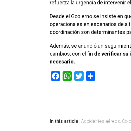
refuerza la urgencia de intervenir e
Desde el Gobierno se insiste en q
operacionales en escenarios de alta
coordinación son determinantes par
Además, se anunció un seguimient
cambios, con el fin
de verificar su
necesario.
F
W
T
C
a
h
wi
o
ce
at
tt
m
b
s
er
p
o
A
ar
ok
p
tir
In this article:
Accidentes aéreos
,
Col