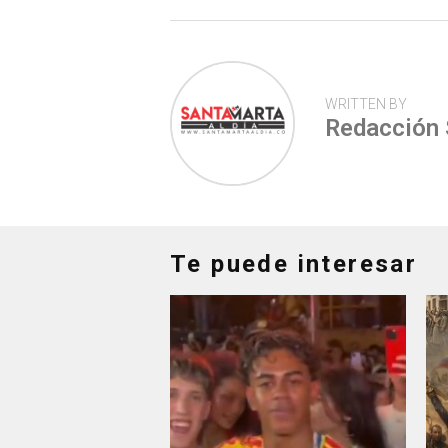
p
WRITTEN BY
Redacción
Te puede interesar