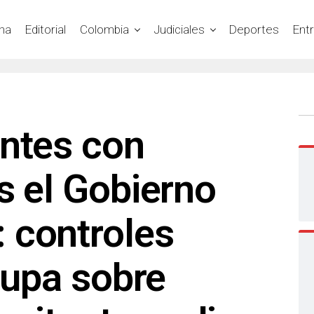
na
Editorial
Colombia
Judiciales
Deportes
Ent
entes con
s el Gobierno
 controles
 lupa sobre