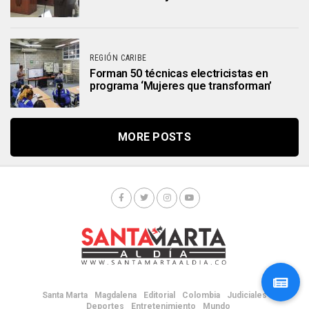
REGIÓN CARIBE
Forman 50 técnicas electricistas en
programa ‘Mujeres que transforman’
MORE POSTS
Santa Marta
Magdalena
Editorial
Colombia
Judiciales
Deportes
Entretenimiento
Mundo