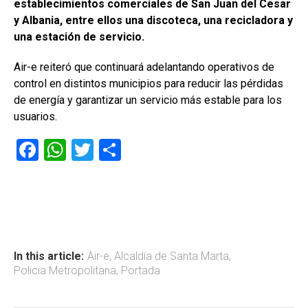
establecimientos comerciales de San Juan del Cesar
y Albania, entre ellos una discoteca, una recicladora y
una estación de servicio.
Air-e reiteró que continuará adelantando operativos de
control en distintos municipios para reducir las pérdidas
de energía y garantizar un servicio más estable para los
usuarios.
F
W
T
C
a
h
wi
o
ce
at
tt
m
b
s
er
p
o
A
ar
ok
p
tir
In this article:
Air-e
,
Alcaldía de Santa Marta
,
Policia Metropolitana
,
Portada
p