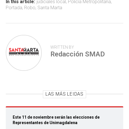
ok
p
tir
In this article:
judiciales local
,
Policía Metropolitana
,
Portada
,
Robo
,
Santa Marta
p
WRITTEN BY
Redacción SMAD
LAS MÁS LEIDAS
Este 11 de noviembre serán las elecciones de
Representantes de Unimagdalena