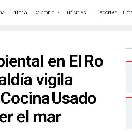
na
Editorial
Colombia
Judiciales
Deportes
Ent
iental en El Ro
ldía vigila
e Cocina Usado
er el mar