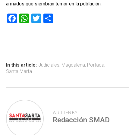
armados que siembran temor en la población.
F
W
T
C
a
h
wi
o
ce
at
tt
m
b
s
er
p
o
A
ar
ok
p
tir
In this article:
Judiciales
,
Magdalena
,
Portada
,
Santa Marta
p
WRITTEN BY
Redacción SMAD