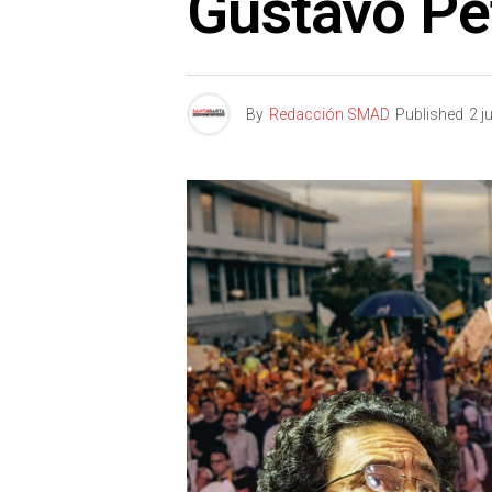
Gustavo Pe
By
Redacción SMAD
Published
2 j