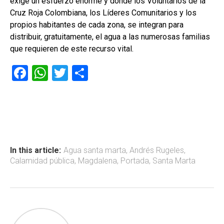
exige un esfuerzo enorme y dónde los Voluntarios de la
Cruz Roja Colombiana, los Líderes Comunitarios y los
propios habitantes de cada zona, se integran para
distribuir, gratuitamente, el agua a las numerosas familias
que requieren de este recurso vital.
F
W
T
C
a
h
wi
o
ce
at
tt
m
b
s
er
p
o
A
ar
ok
p
tir
In this article:
Agua santa marta
,
Andrés Rugeles
,
Calamidad pública
,
Magdalena
,
Portada
,
Santa Marta
p