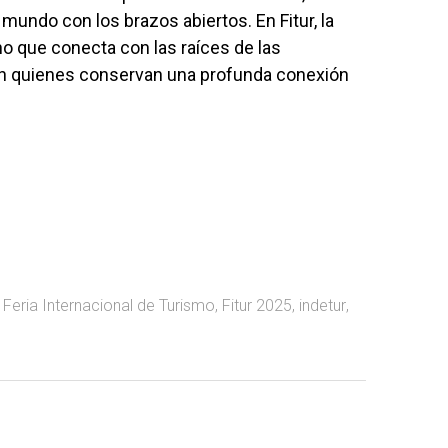
l mundo con los brazos abiertos. En Fitur, la
o que conecta con las raíces de las
ón quienes conservan una profunda conexión
,
Feria Internacional de Turismo
,
Fitur 2025
,
indetur
,