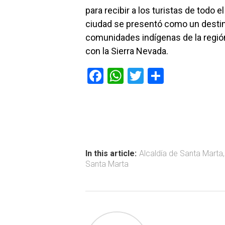
para recibir a los turistas de todo e
ciudad se presentó como un destin
comunidades indígenas de la regi
con la Sierra Nevada.
F
W
T
C
a
h
wi
o
ce
at
tt
m
b
s
er
p
o
A
ar
ok
p
tir
In this article:
Alcaldía de Santa Marta
Santa Marta
p